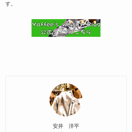
す。
安井 洋平